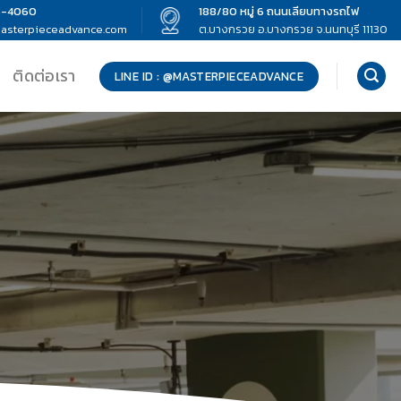
3-4060
188/80 หมู่ 6 ถนนเลียบทางรถไฟ
asterpieceadvance.com
ต.บางกรวย อ.บางกรวย จ.นนทบุรี 11130
ติดต่อเรา
LINE ID : @MASTERPIECEADVANCE