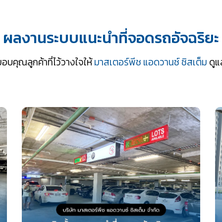
ผลงานระบบแนะนำที่จอดรถอัจฉริยะ
ขอบคุณลูกค้าที่ไว้วางใจให้
มาสเตอร์พีช แอดวานซ์ ซิสเต็ม
ดูแ