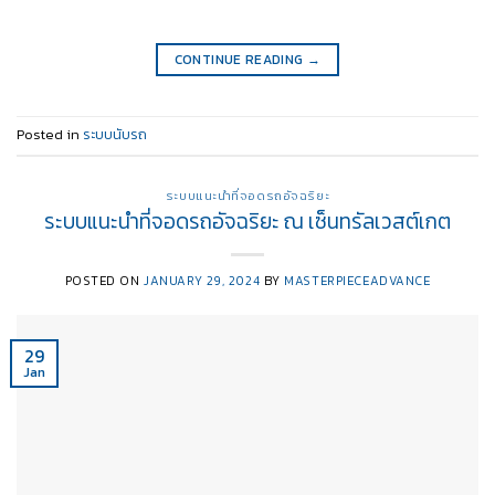
CONTINUE READING
→
Posted in
ระบบนับรถ
ระบบแนะนำที่จอดรถอัจฉริยะ
ระบบแนะนำที่จอดรถอัจฉริยะ ณ เซ็นทรัลเวสต์เกต
POSTED ON
JANUARY 29, 2024
BY
MASTERPIECEADVANCE
29
Jan