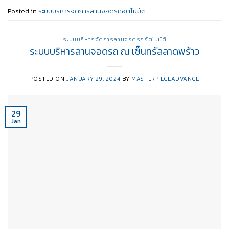
Posted in
ระบบบริหารจัดการลานจอดรถอัตโนมัติ
ระบบบริหารจัดการลานจอดรถอัตโนมัติ
ระบบบริหารลานจอดรถ ณ เซ็นทรัลลาดพร้าว
POSTED ON
JANUARY 29, 2024
BY
MASTERPIECEADVANCE
29
Jan