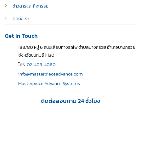
ข่าวสารและกิจกรรม
ติดต่อเรา
Get In Touch
188/80 หมู่ 6 ถนนเลียบทางรถไฟ ตำบลบางกรวย อำเภอบางกรวย
จังหวัดนนทบุรี 11130
โทร.
02-403-4060
info@masterpieceadvance.com
Masterpiece Advance Systems
ติดต่อสอบถาม 24 ชั่วโมง