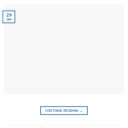
29
Jan
CONTINUE READING
→