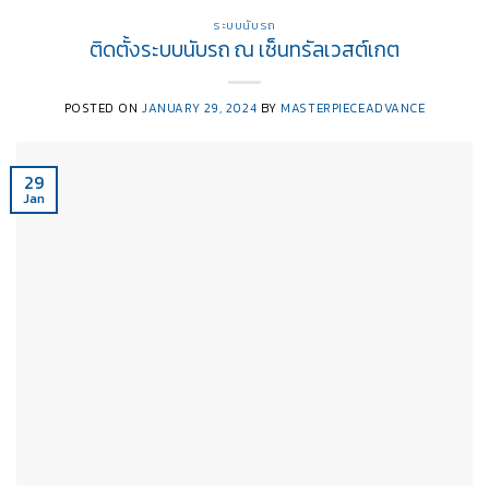
ระบบนับรถ
ติดตั้งระบบนับรถ ณ เซ็นทรัลเวสต์เกต
POSTED ON
JANUARY 29, 2024
BY
MASTERPIECEADVANCE
29
Jan