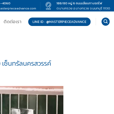
3-4060
188/80 หมู่ 6 ถนนเลียบทางรถไฟ
asterpieceadvance.com
ต.บางกรวย อ.บางกรวย จ.นนทบุรี 11130
ติดต่อเรา
LINE ID : @MASTERPIECEADVANCE
) เซ็นทรัลนครสวรรค์