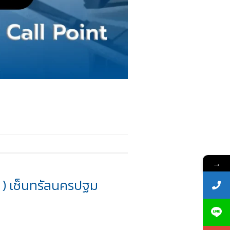
→
T ) เซ็นทรัลนครปฐม