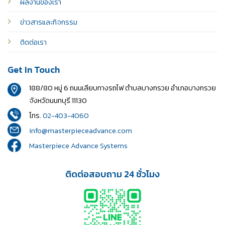
ผลงานของเรา
ข่าวสารและกิจกรรม
ติดต่อเรา
Get In Touch
188/80 หมู่ 6 ถนนเลียบทางรถไฟ ตำบลบางกรวย อำเภอบางกรวย
จังหวัดนนทบุรี 11130
โทร.
02-403-4060
info@masterpieceadvance.com
Masterpiece Advance Systems
ติดต่อสอบถาม 24 ชั่วโมง